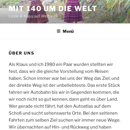
Zum
MIT 140 UM DIE WELT
Inhalt
Linde & Klaus auf Weltreise
springen
Menü
ÜBER UNS
Als Klaus und ich 1980 ein Paar wurden stellten wir
fest, dass wir die gleiche Vorstellung vom Reisen
haben. Schon immer war bei uns der Weg das Ziel, und
der direkte Weg ist der unbeliebteste. Das erste Stück
fahren wir Autobahn bis wir in Gegenden kommen, die
wir noch nicht so gut kennen, dann geht es über Land.
Wer gerade nicht fährt, hat den Autoatlas auf dem
Schoß und sucht sehenswerte Orte. Bei den seltenen
Fahrten zum selben Ziel suchen wir immer neue Wege.
Wir übernachten auf Hin- und Rückweg und haben