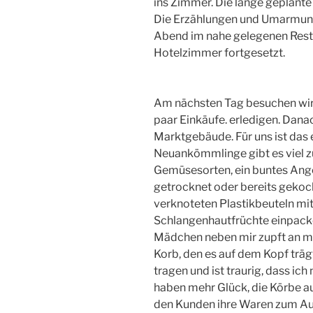
ins Zimmer. Die lange geplante
Die Erzählungen und Umarmung
Abend im nahe gelegenen Resta
Hotelzimmer fortgesetzt.
Am nächsten Tag besuchen wir 
paar Einkäufe. erledigen. Dana
Marktgebäude. Für uns ist das e
Neuankömmlinge gibt es viel z
Gemüsesorten, ein buntes Ange
getrocknet oder bereits gekoch
verknoteten Plastikbeuteln mit
Schlangenhautfrüchte einpacken
Mädchen neben mir zupft an me
Korb, den es auf dem Kopf trägt
tragen und ist traurig, dass ic
haben mehr Glück, die Körbe au
den Kunden ihre Waren zum Aut