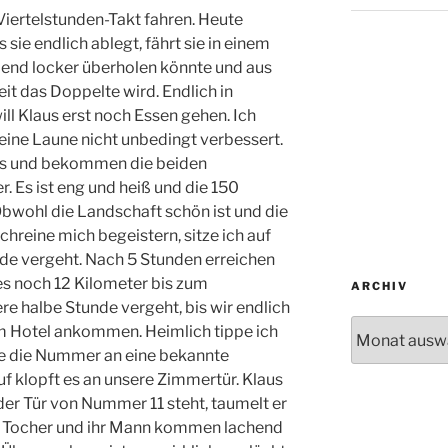
 Viertelstunden-Takt fahren. Heute
s sie endlich ablegt, fährt sie in einem
nd locker überholen könnte und aus
it das Doppelte wird. Endlich in
l Klaus erst noch Essen gehen. Ich
eine Laune nicht unbedingt verbessert.
us und bekommen die beiden
. Es ist eng und heiß und die 150
bwohl die Landschaft schön ist und die
reine mich begeistern, sitze ich auf
de vergeht. Nach 5 Stunden erreichen
 es noch 12 Kilometer bis zum
ARCHIV
re halbe Stunde vergeht, bis wir endlich
Archiv
m Hotel ankommen. Heimlich tippe ich
de die Nummer an eine bekannte
 klopft es an unsere Zimmertür. Klaus
r der Tür von Nummer 11 steht, taumelt er
re Tocher und ihr Mann kommen lachend