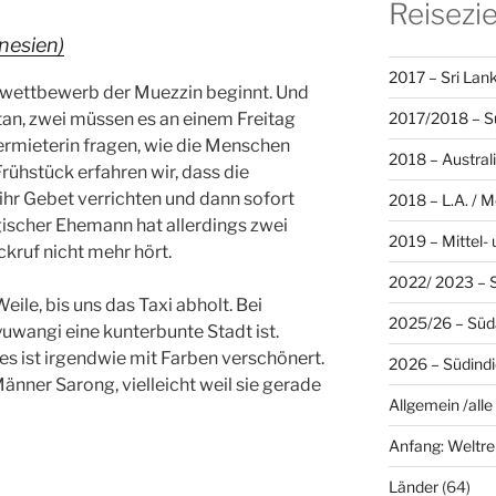
Reisezie
onesien)
2017 – Sri Lan
gswettbewerb der Muezzin beginnt. Und
2017/2018 – Sü
etan, zwei müssen es an einem Freitag
ermieterin fragen, wie die Menschen
2018 – Austral
ühstück erfahren wir, dass die
ihr Gebet verrichten und dann sofort
2018 – L.A. / 
gischer Ehemann hat allerdings zwei
2019 – Mittel-
ckruf nicht mehr hört.
2022/ 2023 – S
eile, bis uns das Taxi abholt. Bei
2025/26 – Süd
yuwangi eine kunterbunte Stadt ist.
es ist irgendwie mit Farben verschönert.
2026 – Südind
änner Sarong, vielleicht weil sie gerade
Allgemein /alle
Anfang: Weltre
Länder
(64)