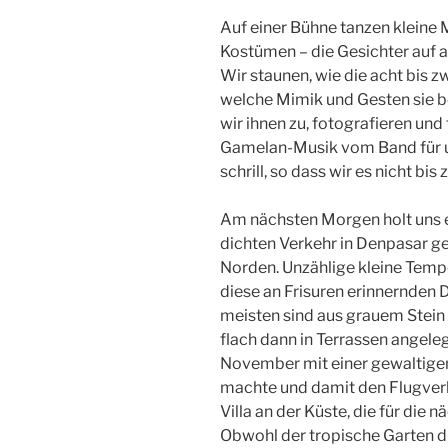
Auf einer Bühne tanzen kleine 
Kostümen – die Gesichter auf al
Wir staunen, wie die acht bis 
welche Mimik und Gesten sie b
wir ihnen zu, fotografieren und 
Gamelan-Musik vom Band für un
schrill, so dass wir es nicht bi
Am nächsten Morgen holt uns e
dichten Verkehr in Denpasar g
Norden. Unzählige kleine Temp
diese an Frisuren erinnernden
meisten sind aus grauem Stein 
flach dann in Terrassen angele
November mit einer gewaltige
machte und damit den Flugverke
Villa an der Küste, die für die
Obwohl der tropische Garten dir