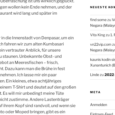
 Überraschung ist uns wirklich geglückt.
en wollen kein Ende nehmen, und der
NEUESTE KO
urant wird lang und später im
find some
zu
V
Negara (Malays
Vita King
zu
1. 
in die Innenstadt von Denpasar, um ein
ch fahren wir zum alten Kumbasari
vn22vip.com
z
in vertrauter Anblick, für unsere
Negara (Malays
u staunen. Unbekannte Obst- und
kaunis kodin si
bot an Meeresfischen – frisch,
Xunantunich (B
t. Dazu kann man die Brühe in fest
nehmen. Ich lasse mir ein paar
Linde
zu
2022 
. Ein kleines, etwa achtjähriges
inem T-Shirt und deutet auf den großen
META
. Es will mir unbedingt meine Tüte
h nicht zustimme. Andere Lastenträger
Anmelden
f ihrem Kopf sind randvoll, und wenn sie
o oder Moped bringen, gibt es ein
Eintrags-Feed