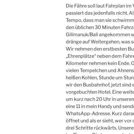
Die Fähre soll laut Fahrplan im
passiert das jedenfalls nicht. Al
Tempo, dass man sie schwimme
den üblichen 30 Minuten Fahrze
Gilimanuk/Bali angekommen wil
dränge auf Weitergehen, was s
Wir nehmen den erstbesten B
„Ehrenplätze“ neben dem Fahrer
Kilometer nehmen kein Ende. O
vielen Tempelchen und Ahnensch
heißen Kohlen, Stunde um Stun
wir den Busbahnhof, jetzt sind
vorgebuchten Hotel. Eine weite
um kurz nach 20 Uhr in unsere
eine 11 in mein Handy und sen
WhatsApp-Adresse. Kurz darauf
öffnet und als er sieht, wer vo
drei Schritte rückwärts. Unse