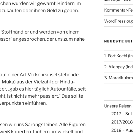
schen wurden wir gewarnt, Kindern im
Kommentar-Fe
bzukaufen oder ihnen Geld zu geben.
.
WordPress.org
er Stoffhändler und werden von einem
essor“ angesprochen, der uns zum nahe
NEUESTE BE
1. Fort Kochi (I
2. Alleppey (Ind
 auf einer Art Verkehrsinsel stehende
3. Mararikulam 
r Muka) aus der Vielzahl der Hindu-
 er, „gab es hier täglich Autounfälle, seit
ht, ist nichts mehr passiert.“ Das sollte
werpunkten einführen.
Unsere Reisen
2017 – Sri
2017/2018 
n wir uns Sarongs leihen. Alle Figuren
2018 – Aus
 weiß karierten Tüchern umwickelt und