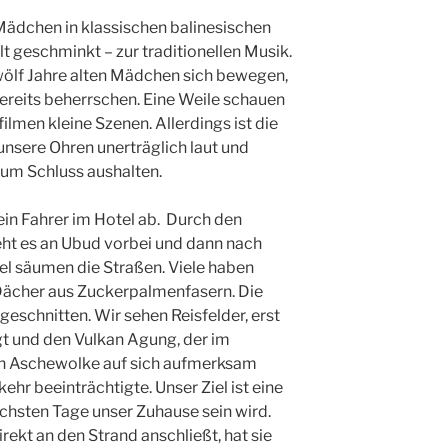
Mädchen in klassischen balinesischen
t geschminkt – zur traditionellen Musik.
zwölf Jahre alten Mädchen sich bewegen,
ereits beherrschen. Eine Weile schauen
filmen kleine Szenen. Allerdings ist die
sere Ohren unerträglich laut und
s zum Schluss aushalten.
in Fahrer im Hotel ab. Durch den
eht es an Ubud vorbei und dann nach
el säumen die Straßen. Viele haben
 Dächer aus Zuckerpalmenfasern. Die
geschnitten. Wir sehen Reisfelder, erst
gt und den Vulkan Agung, der im
n Aschewolke auf sich aufmerksam
hr beeinträchtigte. Unser Ziel ist eine
 nächsten Tage unser Zuhause sein wird.
ekt an den Strand anschließt, hat sie