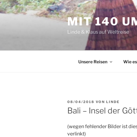
Zum
Inhalt
MIT 140 U
springen
Linde & Klaus auf Weltreise
Unsere Reisen
Wie e
VERÖFFENTLICHT
08/04/2018
VON
LINDE
AM
Bali – Insel der Gö
(wegen fehlender Bilder ist die
verlinkt)