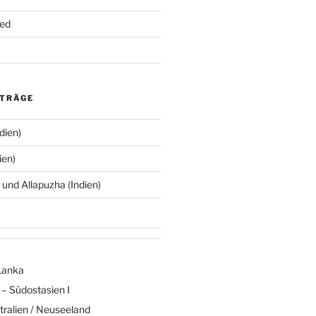
ed
ITRÄGE
ndien)
ien)
und Allapuzha (Indien)
 Lanka
– Südostasien I
tralien / Neuseeland