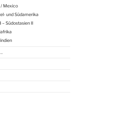
 / Mexico
tel- und Südamerika
 – Südostasien II
afrika
indien
n…