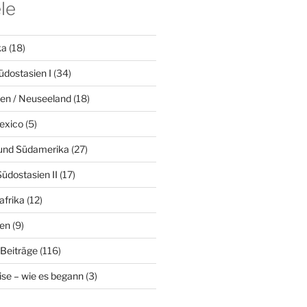
le
ka
(18)
dostasien I
(34)
ien / Neuseeland
(18)
Mexico
(5)
 und Südamerika
(27)
üdostasien II
(17)
afrika
(12)
ien
(9)
 Beiträge
(116)
ise – wie es begann
(3)