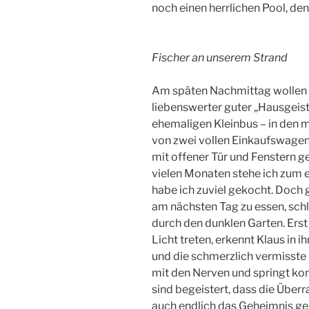
noch einen herrlichen Pool, den
Fischer an unserem Strand
Am späten Nachmittag wollen 
liebenswerter guter „Hausgeist“
ehemaligen Kleinbus – in den m
von zwei vollen Einkaufswagen
mit offener Tür und Fenstern ge
vielen Monaten stehe ich zum 
habe ich zuviel gekocht. Doch g
am nächsten Tag zu essen, sch
durch den dunklen Garten. Erst 
Licht treten, erkennt Klaus in 
und die schmerzlich vermisste E
mit den Nerven und springt ko
sind begeistert, dass die Überr
auch endlich das Geheimnis g