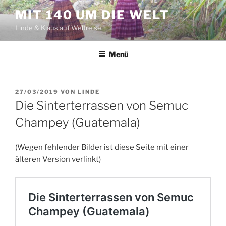
Zum
MIT 140 UM DIE WELT
Inhalt
Linde & Klaus auf Weltreise
springen
Menü
VERÖFFENTLICHT
27/03/2019
VON
LINDE
AM
Die Sinterterrassen von Semuc
Champey (Guatemala)
(Wegen fehlender Bilder ist diese Seite mit einer
älteren Version verlinkt)