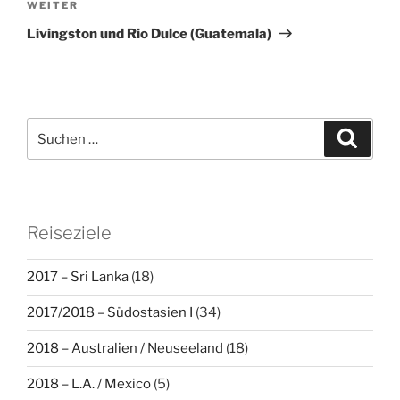
Nächster
WEITER
Beitrag
Livingston und Rio Dulce (Guatemala)
Suche
Suche
nach:
Reiseziele
2017 – Sri Lanka
(18)
2017/2018 – Südostasien I
(34)
2018 – Australien / Neuseeland
(18)
2018 – L.A. / Mexico
(5)