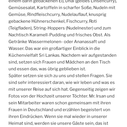
einem darin gebackenen Ei), Dhal (gelbes Linsencurry),
Gemüsesalat, Kartoffeln in scharfer Soße, Nudeln mit
Gemüse, Rindfleischcurry, Nudelauflauf, knusprig
gebackene Hühnerschenkel, Fischcurry, Roti
(Teigfladen), String-Hoppers (Nudelnester) und zum
Nachtisch Karamell-Pudding und frisches Obst. Als
Getränke Wassermelonen- oder Ananassaft und
Wasser. Das war ein großartiger Einblick in die
Küchenvielfalt Sri Lankas. Nachdem wir aufgestanden
sind, setzen sich Frauen und Mädchen an den Tisch
und essen das, was übrig geblieben ist.
Später setzen sie sich zu uns und stellen Fragen. Sie
sind sehr interessiert daran, wie wir leben und was es
mit unserer Reise auf sich hat. Gegenseitig zeigen wir
Fotos von der Hochzeit unserer Töchter. Mr. Irsan und
sein Mitarbeiter waren schon gemeinsam mit ihren
Frauen in Deutschland und erzählen begeistert von
ihren Eindrücken. Wenn sie mal wieder in unserer
Heimat sind, werden sie unsere Gäste sein, das ist