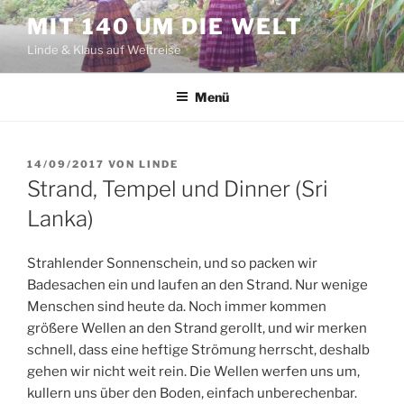
Zum
MIT 140 UM DIE WELT
Inhalt
Linde & Klaus auf Weltreise
springen
Menü
VERÖFFENTLICHT
14/09/2017
VON
LINDE
AM
Strand, Tempel und Dinner (Sri
Lanka)
Strahlender Sonnenschein, und so packen wir
Badesachen ein und laufen an den Strand. Nur wenige
Menschen sind heute da. Noch immer kommen
größere Wellen an den Strand gerollt, und wir merken
schnell, dass eine heftige Strömung herrscht, deshalb
gehen wir nicht weit rein. Die Wellen werfen uns um,
kullern uns über den Boden, einfach unberechenbar.